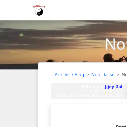
No
Articles / Blog
Non classé
No
Publié par
Jijey Gal
Lundi 29 avril 2024
mis à jour le
Vendredi 07 juin 2024