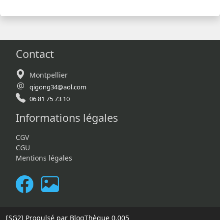
Contact
Montpellier
qigong34@aol.com
06 81 75 73 10
Informations légales
CGV
CGU
Mentions légales
[SG2]
Propulsé par BlogThèque
0.005