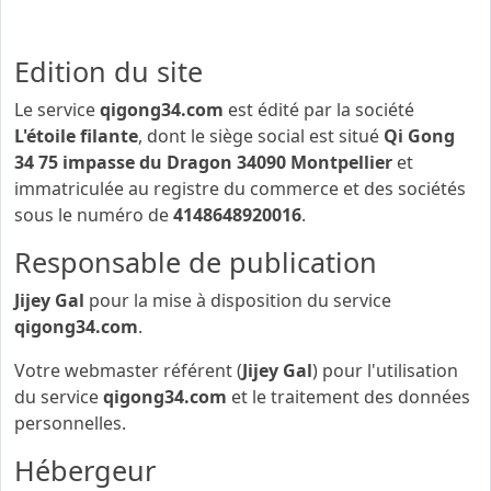
qigong34.com
l’identité des différents intervenants
dans le cadre de sa réalisation et de son suivi.
Edition du site
Le service
qigong34.com
est édité par la société
L'étoile filante
, dont le siège social est situé
Qi Gong
34 75 impasse du Dragon 34090 Montpellier
et
immatriculée au registre du commerce et des sociétés
sous le numéro de
4148648920016
.
Responsable de publication
Jijey Gal
pour la mise à disposition du service
qigong34.com
.
Votre webmaster référent (
Jijey Gal
) pour l'utilisation
du service
qigong34.com
et le traitement des données
personnelles.
Hébergeur