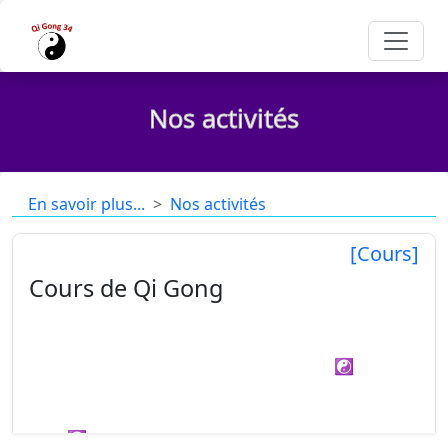
Nos activités
En savoir plus...
Nos activités
[Cours]
Cours de Qi Gong
Exemple de déroulement d'un cours type pour une
pratique hebdomadaire ou quotidienne ☯
Position debout du Qi Gong : Jin Gong Wu, le vide
originel. Relaxation, concentration entre le ciel et la
terre☯...