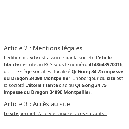
Les présentes CGU ou Conditions Générales
d’Utilisation encadrent juridiquement l’utilisation des
services du
site
qigong34.com
(ci-après dénommé « le
site
»). Elles constituent le contrat entre la société
L'étoile filante
et l’utilisateur. L’accès au site est
conditionné par votre acceptation de ces CGU.
Article 2 : Mentions légales
L’édition du
site
est assurée par la société
L'étoile
filante
inscrite au RCS sous le numéro
4148648920016
,
dont le siège social est localisé
Qi Gong 34 75 impasse
du Dragon 34090 Montpellier
. L’hébergeur du
site
est
la société
L'étoile filante
sise au
Qi Gong 34 75
impasse du Dragon 34090 Montpellier
.
Article 3 : Accès au site
Le
site
permet d’accéder aux services suivants :