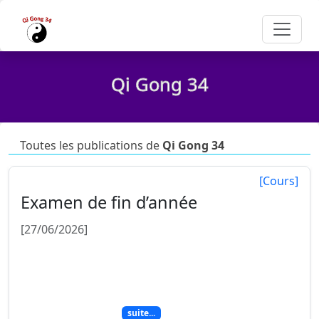
Qi Gong 34
Toutes les publications de
Qi Gong 34
[Cours]
Examen de fin d’année
[27/06/2026]
Examen de fin d’année pour les stagiaires en
formation à 17h. De 20h à 23h pic ici et qi gong
sous les étoiles. Fin des cours hebdomadaires et
bonnes vacances !
suite...